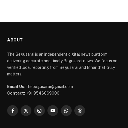
ABOUT
The Begusarai is an independent digital news platform
delivering accurate and timely Begusarai news. We focus on
verified local reporting from Begusarai and Bihar that truly
matters.
Email Us:
thebegusarai@gmail.com
Contact:
+91 9546069080
Facebook
X
Instagram
YouTube
WhatsApp
Threads
(Twitter)