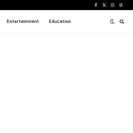
Facebook
X
Instagram
Threa
(Twitter)
Entertainment
Education