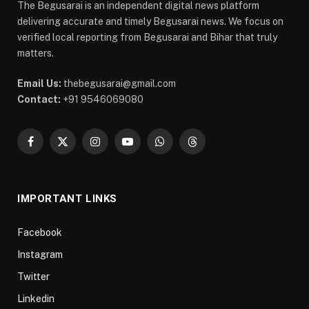
The Begusarai is an independent digital news platform
delivering accurate and timely Begusarai news. We focus on
verified local reporting from Begusarai and Bihar that truly
matters.
Email Us:
thebegusarai@gmail.com
Contact:
+91 9546069080
Facebook
X
Instagram
YouTube
WhatsApp
Threads
(Twitter)
IMPORTANT LINKS
Facebook
Instagram
Twitter
Linkedin