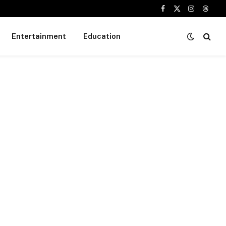
Facebook
X
Instagram
Threa
(Twitter)
Entertainment
Education