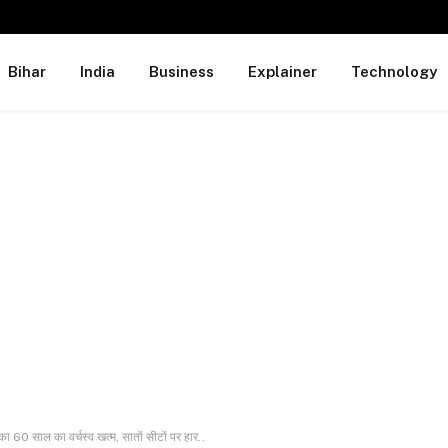
Bihar
India
Business
Explainer
Technology
 का 60 साल का वर्चस्व खत्म, सातों सीटों पर हार..