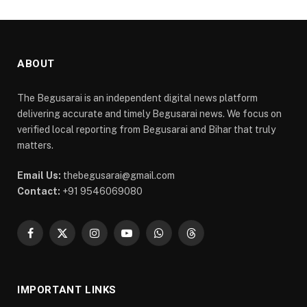
ABOUT
The Begusarai is an independent digital news platform
delivering accurate and timely Begusarai news. We focus on
verified local reporting from Begusarai and Bihar that truly
matters.
Email Us:
thebegusarai@gmail.com
Contact:
+91 9546069080
Facebook
X
Instagram
YouTube
WhatsApp
Threads
(Twitter)
IMPORTANT LINKS