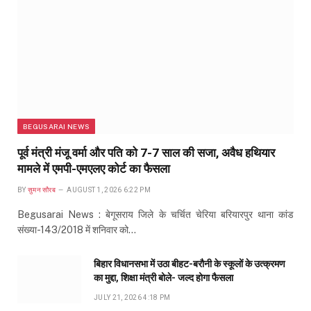
BEGUSARAI NEWS
पूर्व मंत्री मंजू वर्मा और पति को 7-7 साल की सजा, अवैध हथियार
मामले में एमपी-एमएलए कोर्ट का फैसला
BY
सुमन सौरब
AUGUST 1, 2026 6:22 PM
Begusarai News : बेगूसराय जिले के चर्चित चेरिया बरियारपुर थाना कांड
संख्या-143/2018 में शनिवार को…
बिहार विधानसभा में उठा बीहट-बरौनी के स्कूलों के उत्क्रमण
का मुद्दा, शिक्षा मंत्री बोले- जल्द होगा फैसला
JULY 21, 2026 4:18 PM