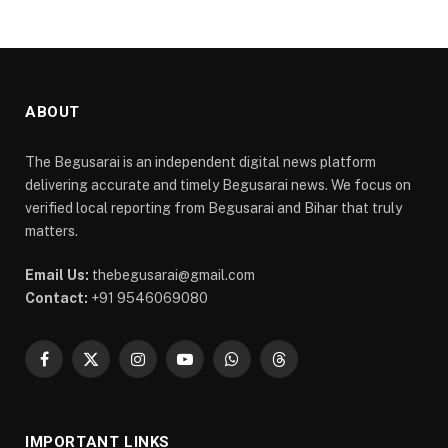
ABOUT
The Begusarai is an independent digital news platform
delivering accurate and timely Begusarai news. We focus on
verified local reporting from Begusarai and Bihar that truly
matters.
Email Us:
thebegusarai@gmail.com
Contact:
+91 9546069080
Facebook
X
Instagram
YouTube
WhatsApp
Threads
(Twitter)
IMPORTANT LINKS