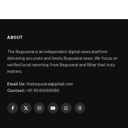
ABOUT
The Begusarai is an independent digital news platform
delivering accurate and timely Begusarai news. We focus on
verified local reporting from Begusarai and Bihar that truly
matters.
Email Us:
thebegusarai@gmail.com
Contact:
+91 9546069080
Facebook
X
Instagram
YouTube
WhatsApp
Threads
(Twitter)