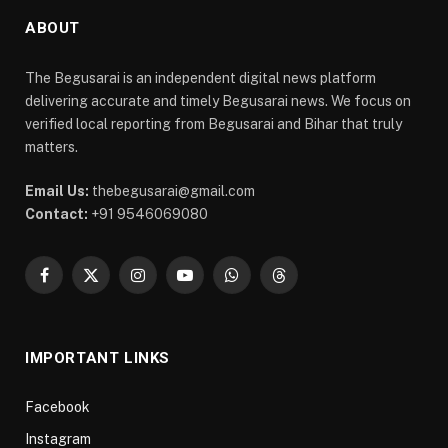
ABOUT
The Begusarai is an independent digital news platform
delivering accurate and timely Begusarai news. We focus on
verified local reporting from Begusarai and Bihar that truly
matters.
Email Us:
thebegusarai@gmail.com
Contact:
+91 9546069080
Facebook
X
Instagram
YouTube
WhatsApp
Threads
(Twitter)
IMPORTANT LINKS
Facebook
Instagram