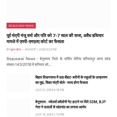
BEGUSARAI NEWS
पूर्व मंत्री मंजू वर्मा और पति को 7-7 साल की सजा, अवैध हथियार
मामले में एमपी-एमएलए कोर्ट का फैसला
BY
सुमन सौरब
AUGUST 1, 2026 6:22 PM
Begusarai News : बेगूसराय जिले के चर्चित चेरिया बरियारपुर थाना कांड
संख्या-143/2018 में शनिवार को…
बिहार विधानसभा में उठा बीहट-बरौनी के स्कूलों के उत्क्रमण
का मुद्दा, शिक्षा मंत्री बोले- जल्द होगा फैसला
JULY 21, 2026 4:18 PM
बेगूसराय : ज्वेलर्स कॉलोनी गेट हटाने पर घिरे SDM, BJP
नेता ने दलालों से सांठगांठ का लगाया आरोप
JULY 14, 2026 1:10 PM