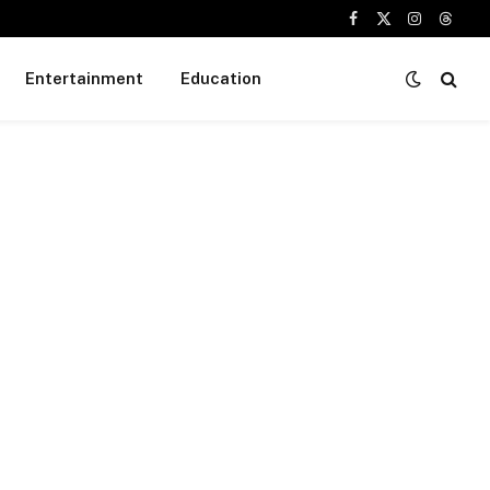
Facebook
X
Instagram
Threa
(Twitter)
Entertainment
Education