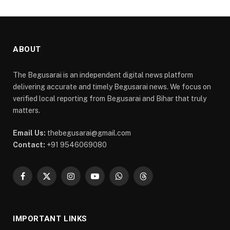
ABOUT
The Begusarai is an independent digital news platform
delivering accurate and timely Begusarai news. We focus on
verified local reporting from Begusarai and Bihar that truly
matters.
Email Us:
thebegusarai@gmail.com
Contact:
+91 9546069080
Facebook
X
Instagram
YouTube
WhatsApp
Threads
(Twitter)
IMPORTANT LINKS