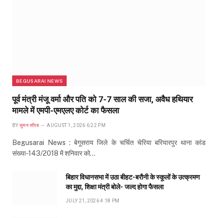
BEGUSARAI NEWS
पूर्व मंत्री मंजू वर्मा और पति को 7-7 साल की सजा, अवैध हथियार
मामले में एमपी-एमएलए कोर्ट का फैसला
BY
सुमन सौरब
AUGUST 1, 2026 6:22 PM
Begusarai News : बेगूसराय जिले के चर्चित चेरिया बरियारपुर थाना कांड
संख्या-143/2018 में शनिवार को…
बिहार विधानसभा में उठा बीहट-बरौनी के स्कूलों के उत्क्रमण
का मुद्दा, शिक्षा मंत्री बोले- जल्द होगा फैसला
JULY 21, 2026 4:18 PM