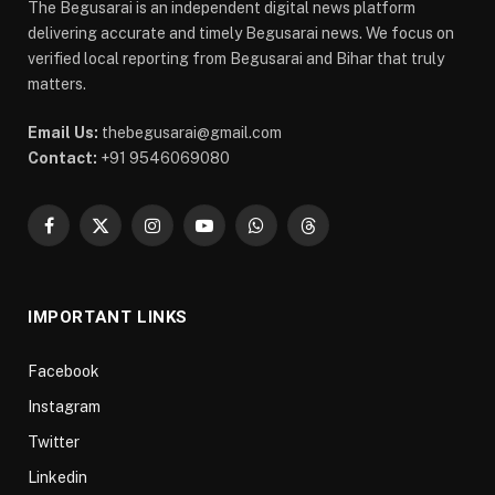
The Begusarai is an independent digital news platform
delivering accurate and timely Begusarai news. We focus on
verified local reporting from Begusarai and Bihar that truly
matters.
Email Us:
thebegusarai@gmail.com
Contact:
+91 9546069080
Facebook
X
Instagram
YouTube
WhatsApp
Threads
(Twitter)
IMPORTANT LINKS
Facebook
Instagram
Twitter
Linkedin