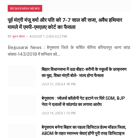
BEGUSARAI NEWS
पूर्व मंत्री मंजू वर्मा और पति को 7-7 साल की सजा, अवैध हथियार
मामले में एमपी-एमएलए कोर्ट का फैसला
BY
सुमन सौरब
AUGUST 1, 2026 6:22 PM
Begusarai News : बेगूसराय जिले के चर्चित चेरिया बरियारपुर थाना कांड
संख्या-143/2018 में शनिवार को…
बिहार विधानसभा में उठा बीहट-बरौनी के स्कूलों के उत्क्रमण
का मुद्दा, शिक्षा मंत्री बोले- जल्द होगा फैसला
JULY 21, 2026 4:18 PM
बेगूसराय : ज्वेलर्स कॉलोनी गेट हटाने पर घिरे SDM, BJP
नेता ने दलालों से सांठगांठ का लगाया आरोप
JULY 14, 2026 1:10 PM
बेगूसराय बनेगा बिहार का पहला डिजिटल हेल्थ मॉडल जिला,
ABDM के तहत स्वास्थ्य सेवाएं होंगी पूरी तरह डिजिटाइज