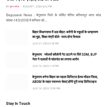
BY
सुमन सौरब
AUGUST 1, 2026 6:22 PM
Begusarai News : बेगूसराय जिले के चर्चित चेरिया बरियारपुर थाना कांड
संख्या-143/2018 में शनिवार को…
बिहार विधानसभा में उठा बीहट-बरौनी के स्कूलों के उत्क्रमण
का मुद्दा, शिक्षा मंत्री बोले- जल्द होगा फैसला
JULY 21, 2026 4:18 PM
बेगूसराय : ज्वेलर्स कॉलोनी गेट हटाने पर घिरे SDM, BJP
नेता ने दलालों से सांठगांठ का लगाया आरोप
JULY 14, 2026 1:10 PM
बेगूसराय बनेगा बिहार का पहला डिजिटल हेल्थ मॉडल जिला,
ABDM के तहत स्वास्थ्य सेवाएं होंगी पूरी तरह डिजिटाइज
JULY 14, 2026 12:04 PM
Stay In Touch