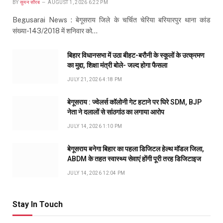
BY
सुमन सौरब
AUGUST 1, 2026 6:22 PM
Begusarai News : बेगूसराय जिले के चर्चित चेरिया बरियारपुर थाना कांड
संख्या-143/2018 में शनिवार को…
बिहार विधानसभा में उठा बीहट-बरौनी के स्कूलों के उत्क्रमण
का मुद्दा, शिक्षा मंत्री बोले- जल्द होगा फैसला
JULY 21, 2026 4:18 PM
बेगूसराय : ज्वेलर्स कॉलोनी गेट हटाने पर घिरे SDM, BJP
नेता ने दलालों से सांठगांठ का लगाया आरोप
JULY 14, 2026 1:10 PM
बेगूसराय बनेगा बिहार का पहला डिजिटल हेल्थ मॉडल जिला,
ABDM के तहत स्वास्थ्य सेवाएं होंगी पूरी तरह डिजिटाइज
JULY 14, 2026 12:04 PM
Stay In Touch