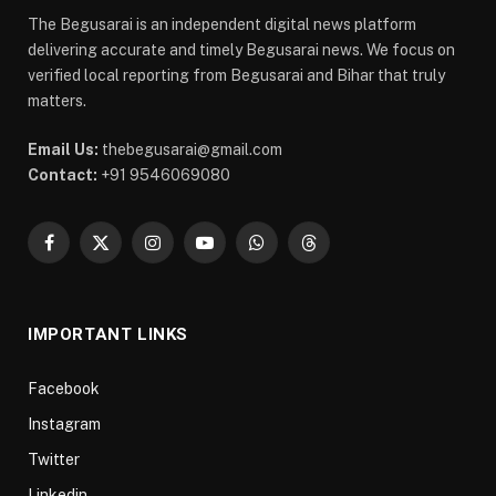
The Begusarai is an independent digital news platform
delivering accurate and timely Begusarai news. We focus on
verified local reporting from Begusarai and Bihar that truly
matters.
Email Us:
thebegusarai@gmail.com
Contact:
+91 9546069080
Facebook
X
Instagram
YouTube
WhatsApp
Threads
(Twitter)
IMPORTANT LINKS
Facebook
Instagram
Twitter
Linkedin