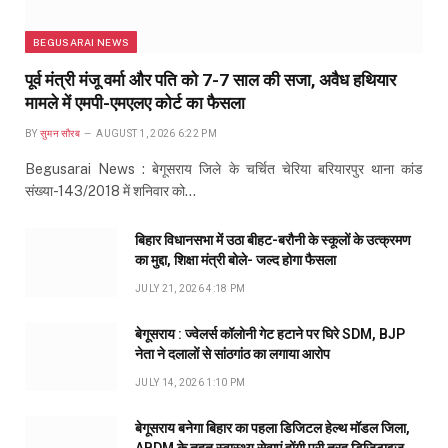
BEGUSARAI NEWS
पूर्व मंत्री मंजू वर्मा और पति को 7-7 साल की सजा, अवैध हथियार
मामले में एमपी-एमएलए कोर्ट का फैसला
BY
सुमन सौरब
AUGUST 1, 2026 6:22 PM
Begusarai News : बेगूसराय जिले के चर्चित चेरिया बरियारपुर थाना कांड
संख्या-143/2018 में शनिवार को…
बिहार विधानसभा में उठा बीहट-बरौनी के स्कूलों के उत्क्रमण
का मुद्दा, शिक्षा मंत्री बोले- जल्द होगा फैसला
JULY 21, 2026 4:18 PM
बेगूसराय : ज्वेलर्स कॉलोनी गेट हटाने पर घिरे SDM, BJP
नेता ने दलालों से सांठगांठ का लगाया आरोप
JULY 14, 2026 1:10 PM
बेगूसराय बनेगा बिहार का पहला डिजिटल हेल्थ मॉडल जिला,
ABDM के तहत स्वास्थ्य सेवाएं होंगी पूरी तरह डिजिटाइज