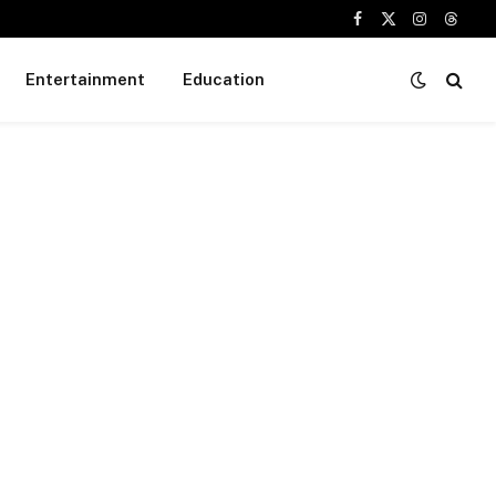
Facebook
X
Instagram
Threa
(Twitter)
Entertainment
Education
te