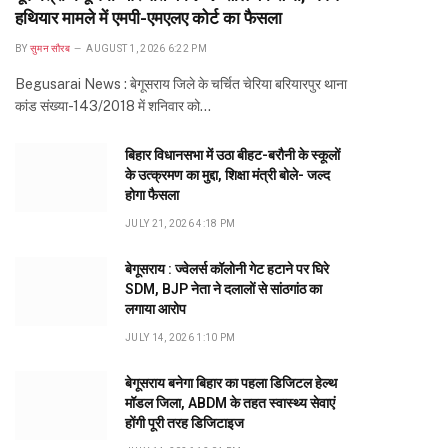
हथियार मामले में एमपी-एमएलए कोर्ट का फैसला
BY
सुमन सौरब
AUGUST 1, 2026 6:22 PM
Begusarai News : बेगूसराय जिले के चर्चित चेरिया बरियारपुर थाना
कांड संख्या-143/2018 में शनिवार को…
बिहार विधानसभा में उठा बीहट-बरौनी के स्कूलों
के उत्क्रमण का मुद्दा, शिक्षा मंत्री बोले- जल्द
होगा फैसला
JULY 21, 2026 4:18 PM
बेगूसराय : ज्वेलर्स कॉलोनी गेट हटाने पर घिरे
SDM, BJP नेता ने दलालों से सांठगांठ का
लगाया आरोप
JULY 14, 2026 1:10 PM
बेगूसराय बनेगा बिहार का पहला डिजिटल हेल्थ
मॉडल जिला, ABDM के तहत स्वास्थ्य सेवाएं
होंगी पूरी तरह डिजिटाइज