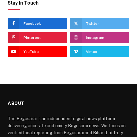
Stay In Touch
Facebook
Twitter
Pinterest
Instagram
YouTube
Vimeo
ABOUT
The Begusarai is an independent digital news platform
delivering accurate and timely Begusarai news. We focus on
verified local reporting from Begusarai and Bihar that truly