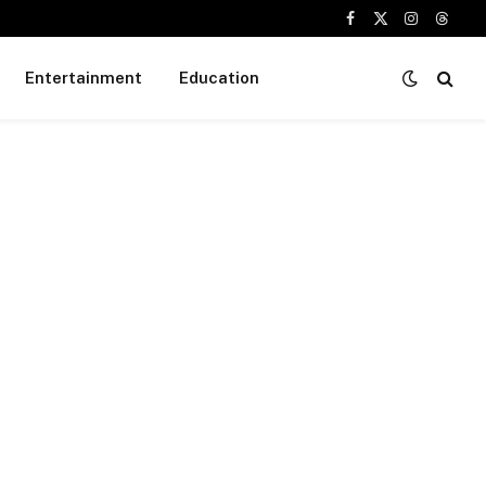
Facebook
X
Instagram
Threa
(Twitter)
Entertainment
Education