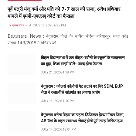
पूर्व मंत्री मंजू वर्मा और पति को 7-7 साल की सजा, अवैध हथियार
मामले में एमपी-एमएलए कोर्ट का फैसला
BY
सुमन सौरब
AUGUST 1, 2026 6:22 PM
Begusarai News : बेगूसराय जिले के चर्चित चेरिया बरियारपुर थाना कांड
संख्या-143/2018 में शनिवार को…
बिहार विधानसभा में उठा बीहट-बरौनी के स्कूलों के उत्क्रमण
का मुद्दा, शिक्षा मंत्री बोले- जल्द होगा फैसला
JULY 21, 2026 4:18 PM
बेगूसराय : ज्वेलर्स कॉलोनी गेट हटाने पर घिरे SDM, BJP
नेता ने दलालों से सांठगांठ का लगाया आरोप
JULY 14, 2026 1:10 PM
बेगूसराय बनेगा बिहार का पहला डिजिटल हेल्थ मॉडल जिला,
ABDM के तहत स्वास्थ्य सेवाएं होंगी पूरी तरह डिजिटाइज
JULY 14, 2026 12:04 PM