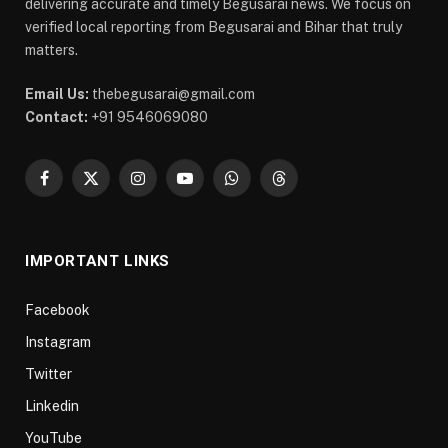
delivering accurate and timely Begusarai news. We focus on
verified local reporting from Begusarai and Bihar that truly
matters.
Email Us:
thebegusarai@gmail.com
Contact:
+91 9546069080
Facebook
X
Instagram
YouTube
WhatsApp
Threads
(Twitter)
IMPORTANT LINKS
Facebook
Instagram
Twitter
Linkedin
YouTube