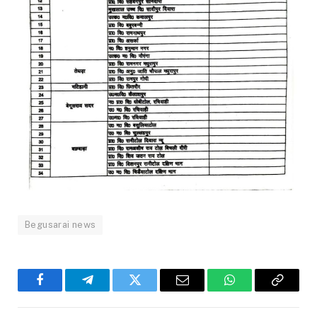
Begusarai news
Facebook
Telegram
Twitter
Email
WhatsApp
Copy
Link