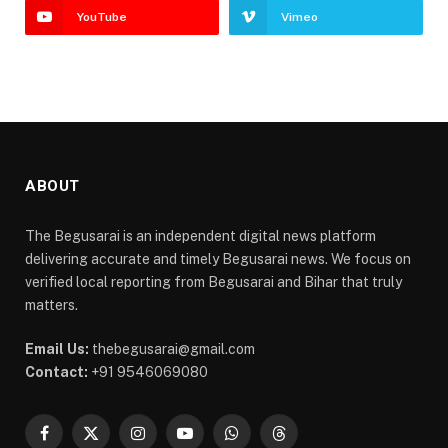
YouTube
Vimeo
ABOUT
The Begusarai is an independent digital news platform
delivering accurate and timely Begusarai news. We focus on
verified local reporting from Begusarai and Bihar that truly
matters.
Email Us:
thebegusarai@gmail.com
Contact:
+91 9546069080
Facebook
X
Instagram
YouTube
WhatsApp
Threads