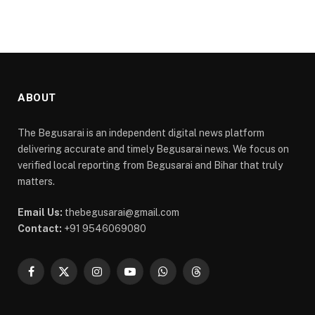
ABOUT
The Begusarai is an independent digital news platform
delivering accurate and timely Begusarai news. We focus on
verified local reporting from Begusarai and Bihar that truly
matters.
Email Us:
thebegusarai@gmail.com
Contact:
+91 9546069080
Facebook
X
Instagram
YouTube
WhatsApp
Threads
(Twitter)