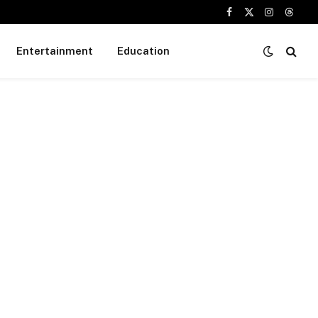
Facebook
X
Instagram
Threa
(Twitter)
Entertainment
Education