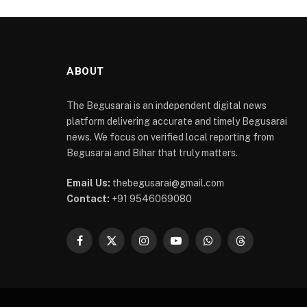
ABOUT
The Begusarai is an independent digital news
platform delivering accurate and timely Begusarai
news. We focus on verified local reporting from
Begusarai and Bihar that truly matters.
Email Us:
thebegusarai@gmail.com
Contact:
+91 9546069080
Facebook
X
Instagram
YouTube
WhatsApp
Threads
(Twitter)