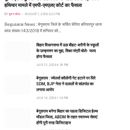
हथियार मामले में एमपी-एमएलए कोर्ट का फैसला
BY
सुमन सौरब
AUGUST 1, 2026 6:22 PM
Begusarai News : बेगूसराय जिले के चर्चित चेरिया बरियारपुर थाना
कांड संख्या-143/2018 में शनिवार को…
बिहार विधानसभा में उठा बीहट-बरौनी के स्कूलों
के उत्क्रमण का मुद्दा, शिक्षा मंत्री बोले- जल्द
होगा फैसला
JULY 21, 2026 4:18 PM
बेगूसराय : ज्वेलर्स कॉलोनी गेट हटाने पर घिरे
SDM, BJP नेता ने दलालों से सांठगांठ का
लगाया आरोप
JULY 14, 2026 1:10 PM
बेगूसराय बनेगा बिहार का पहला डिजिटल हेल्थ
मॉडल जिला, ABDM के तहत स्वास्थ्य सेवाएं
होंगी पूरी तरह डिजिटाइज