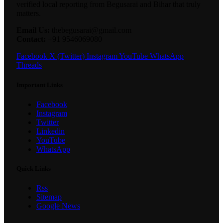
verified local reporting from Begusarai and Bihar that truly
matters.
Email Us:
thebegusarai@gmail.com
Contact:
+91 9546069080
Facebook
X (Twitter)
Instagram
YouTube
WhatsApp
Threads
Important Links
Facebook
Instagram
Twitter
Linkedin
YouTube
WhatsApp
Quick Links
Rss
Sitemap
Google News