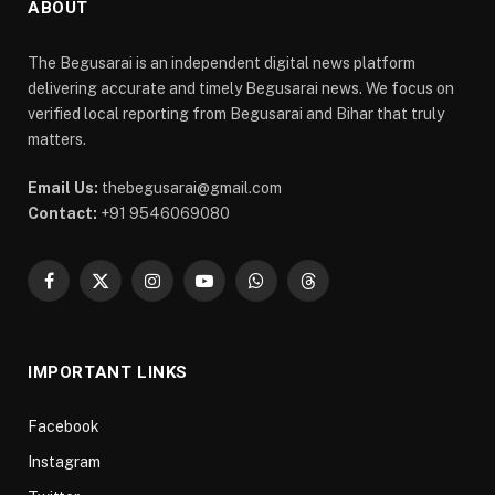
ABOUT
The Begusarai is an independent digital news platform
delivering accurate and timely Begusarai news. We focus on
verified local reporting from Begusarai and Bihar that truly
matters.
Email Us:
thebegusarai@gmail.com
Contact:
+91 9546069080
Facebook
X
Instagram
YouTube
WhatsApp
Threads
(Twitter)
IMPORTANT LINKS
Facebook
Instagram