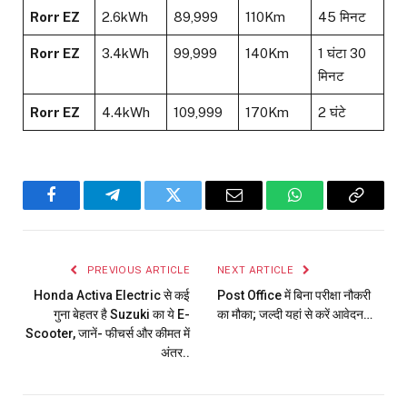
Rorr EZ
2.6kWh
₹89,999
110Km
45 मिनट
Rorr EZ
3.4kWh
₹99,999
140Km
1 घंटा 30
मिनट
Rorr EZ
4.4kWh
₹109,999
170Km
2 घंटे
Facebook
Telegram
Twitter
Email
WhatsApp
Copy
Link
PREVIOUS ARTICLE
NEXT ARTICLE
Honda Activa Electric से कई
Post Office में बिना परीक्षा नौकरी
गुना बेहतर है Suzuki का ये E-
का मौका; जल्दी यहां से करें आवेदन…
Scooter, जानें- फीचर्स और कीमत में
अंतर..