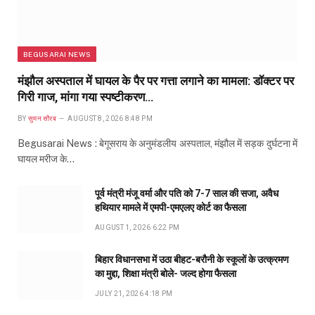
BEGUSARAI NEWS
मंझौल अस्पताल में घायल के पैर पर गत्ता लगाने का मामला: डॉक्टर पर
गिरी गाज, मांगा गया स्पष्टीकरण…
BY
सुमन सौरब
AUGUST 8, 2026 8:48 PM
Begusarai News : बेगूसराय के अनुमंडलीय अस्पताल, मंझौल में सड़क दुर्घटना में
घायल मरीज के…
पूर्व मंत्री मंजू वर्मा और पति को 7-7 साल की सजा, अवैध
हथियार मामले में एमपी-एमएलए कोर्ट का फैसला
AUGUST 1, 2026 6:22 PM
बिहार विधानसभा में उठा बीहट-बरौनी के स्कूलों के उत्क्रमण
का मुद्दा, शिक्षा मंत्री बोले- जल्द होगा फैसला
JULY 21, 2026 4:18 PM