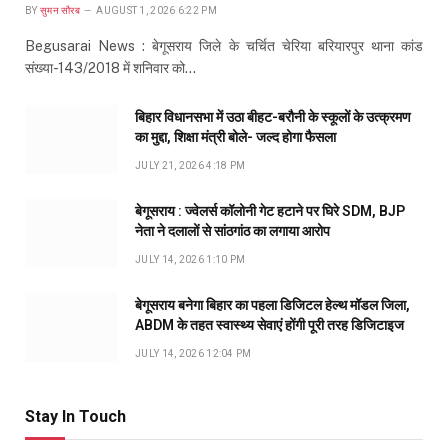
BY
सुमन सौरब
AUGUST 1, 2026 6:22 PM
Begusarai News : बेगूसराय जिले के चर्चित चेरिया बरियारपुर थाना कांड
संख्या-143/2018 में शनिवार को…
बिहार विधानसभा में उठा बीहट-बरौनी के स्कूलों के उत्क्रमण
का मुद्दा, शिक्षा मंत्री बोले- जल्द होगा फैसला
JULY 21, 2026 4:18 PM
बेगूसराय : ज्वेलर्स कॉलोनी गेट हटाने पर घिरे SDM, BJP
नेता ने दलालों से सांठगांठ का लगाया आरोप
JULY 14, 2026 1:10 PM
बेगूसराय बनेगा बिहार का पहला डिजिटल हेल्थ मॉडल जिला,
ABDM के तहत स्वास्थ्य सेवाएं होंगी पूरी तरह डिजिटाइज
JULY 14, 2026 12:04 PM
Stay In Touch