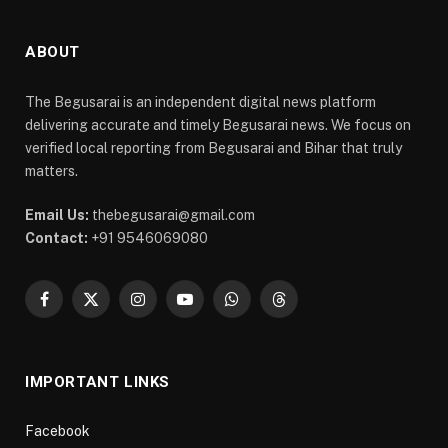
ABOUT
The Begusarai is an independent digital news platform
delivering accurate and timely Begusarai news. We focus on
verified local reporting from Begusarai and Bihar that truly
matters.
Email Us:
thebegusarai@gmail.com
Contact:
+91 9546069080
Facebook
X
Instagram
YouTube
WhatsApp
Threads
(Twitter)
IMPORTANT LINKS
Facebook