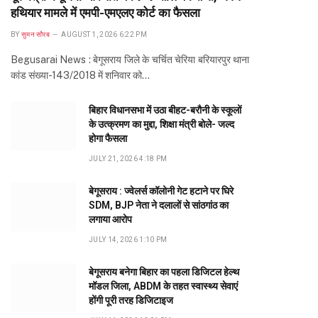
हथियार मामले में एमपी-एमएलए कोर्ट का फैसला
BY
सुमन सौरब
AUGUST 1, 2026 6:22 PM
Begusarai News : बेगूसराय जिले के चर्चित चेरिया बरियारपुर थाना
कांड संख्या-143/2018 में शनिवार को…
बिहार विधानसभा में उठा बीहट-बरौनी के स्कूलों
के उत्क्रमण का मुद्दा, शिक्षा मंत्री बोले- जल्द
होगा फैसला
JULY 21, 2026 4:18 PM
बेगूसराय : ज्वेलर्स कॉलोनी गेट हटाने पर घिरे
SDM, BJP नेता ने दलालों से सांठगांठ का
लगाया आरोप
JULY 14, 2026 1:10 PM
बेगूसराय बनेगा बिहार का पहला डिजिटल हेल्थ
मॉडल जिला, ABDM के तहत स्वास्थ्य सेवाएं
होंगी पूरी तरह डिजिटाइज