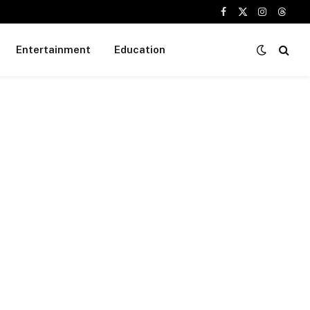
Facebook
X
Instagram
Threa
(Twitter)
Entertainment
Education