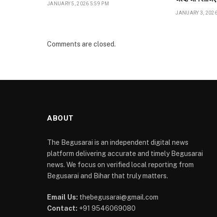
JANUARY 5, 2026 5:59 PM
JANUARY 3, 2026
Comments are closed.
ABOUT
The Begusarai is an independent digital news
platform delivering accurate and timely Begusarai
news. We focus on verified local reporting from
Begusarai and Bihar that truly matters.
Email Us:
thebegusarai@gmail.com
Contact:
+91 9546069080