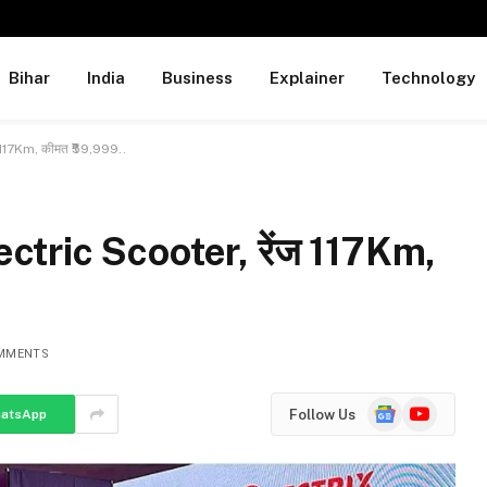
Bihar
India
Business
Explainer
Technology
ेंज 117Km, कीमत ₹59,999..
ू Electric Scooter, रेंज 117Km,
MMENTS
Google
YouTube
Follow Us
atsApp
News