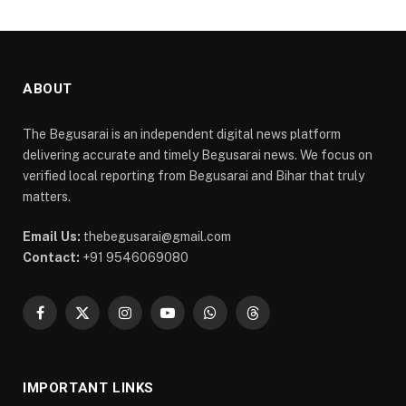
ABOUT
The Begusarai is an independent digital news platform
delivering accurate and timely Begusarai news. We focus on
verified local reporting from Begusarai and Bihar that truly
matters.
Email Us:
thebegusarai@gmail.com
Contact:
+91 9546069080
Facebook
X
Instagram
YouTube
WhatsApp
Threads
(Twitter)
IMPORTANT LINKS