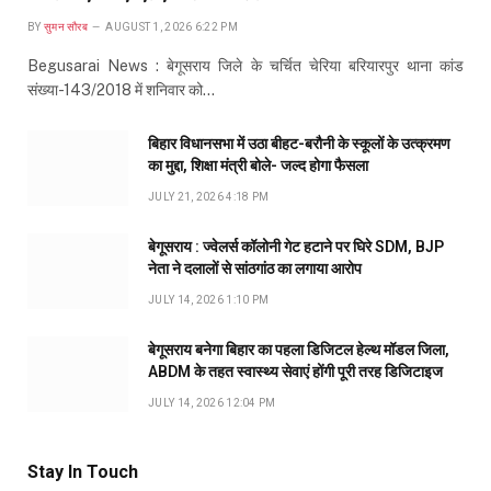
BY
सुमन सौरब
AUGUST 1, 2026 6:22 PM
Begusarai News : बेगूसराय जिले के चर्चित चेरिया बरियारपुर थाना कांड
संख्या-143/2018 में शनिवार को…
बिहार विधानसभा में उठा बीहट-बरौनी के स्कूलों के उत्क्रमण
का मुद्दा, शिक्षा मंत्री बोले- जल्द होगा फैसला
JULY 21, 2026 4:18 PM
बेगूसराय : ज्वेलर्स कॉलोनी गेट हटाने पर घिरे SDM, BJP
नेता ने दलालों से सांठगांठ का लगाया आरोप
JULY 14, 2026 1:10 PM
बेगूसराय बनेगा बिहार का पहला डिजिटल हेल्थ मॉडल जिला,
ABDM के तहत स्वास्थ्य सेवाएं होंगी पूरी तरह डिजिटाइज
JULY 14, 2026 12:04 PM
Stay In Touch