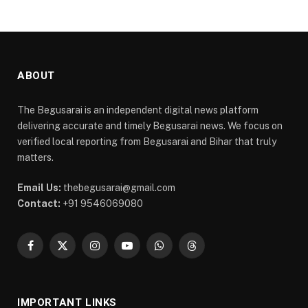
ABOUT
The Begusarai is an independent digital news platform
delivering accurate and timely Begusarai news. We focus on
verified local reporting from Begusarai and Bihar that truly
matters.
Email Us:
thebegusarai@gmail.com
Contact:
+91 9546069080
Facebook
X
Instagram
YouTube
WhatsApp
Threads
(Twitter)
IMPORTANT LINKS