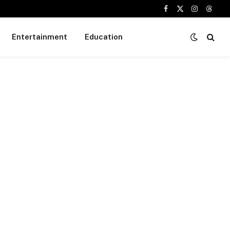
Facebook
X
Instagram
Threa
(Twitter)
Entertainment
Education