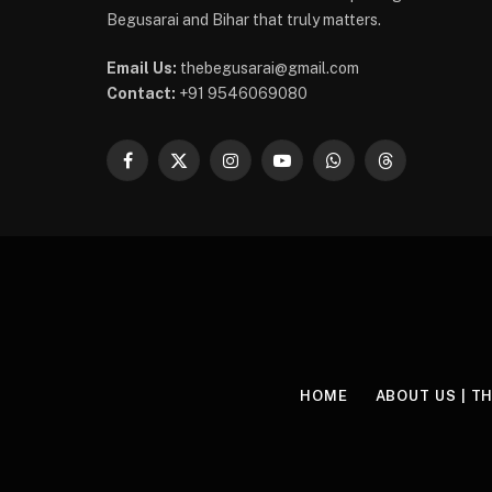
Begusarai and Bihar that truly matters.
Email Us:
thebegusarai@gmail.com
Contact:
+91 9546069080
Facebook
X
Instagram
YouTube
WhatsApp
Threads
(Twitter)
HOME
ABOUT US | T