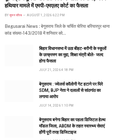
हथियार मामले में एमपी-एमएलए कोर्ट का फैसला
BY
सुमन सौरब
AUGUST 1, 2026 6:22 PM
Begusarai News : बेगूसराय जिले के चर्चित चेरिया बरियारपुर थाना
कांड संख्या-143/2018 में शनिवार को…
बिहार विधानसभा में उठा बीहट-बरौनी के स्कूलों
के उत्क्रमण का मुद्दा, शिक्षा मंत्री बोले- जल्द
होगा फैसला
JULY 21, 2026 4:18 PM
बेगूसराय : ज्वेलर्स कॉलोनी गेट हटाने पर घिरे
SDM, BJP नेता ने दलालों से सांठगांठ का
लगाया आरोप
JULY 14, 2026 1:10 PM
बेगूसराय बनेगा बिहार का पहला डिजिटल हेल्थ
मॉडल जिला, ABDM के तहत स्वास्थ्य सेवाएं
होंगी पूरी तरह डिजिटाइज