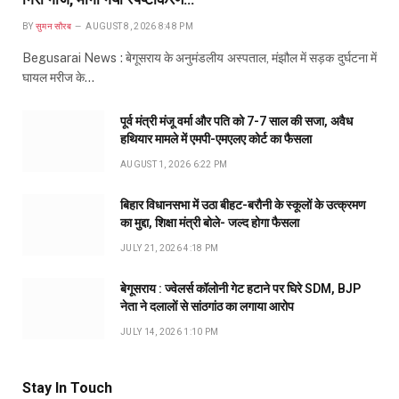
BY
सुमन सौरब
AUGUST 8, 2026 8:48 PM
Begusarai News : बेगूसराय के अनुमंडलीय अस्पताल, मंझौल में सड़क दुर्घटना में
घायल मरीज के…
पूर्व मंत्री मंजू वर्मा और पति को 7-7 साल की सजा, अवैध
हथियार मामले में एमपी-एमएलए कोर्ट का फैसला
AUGUST 1, 2026 6:22 PM
बिहार विधानसभा में उठा बीहट-बरौनी के स्कूलों के उत्क्रमण
का मुद्दा, शिक्षा मंत्री बोले- जल्द होगा फैसला
JULY 21, 2026 4:18 PM
बेगूसराय : ज्वेलर्स कॉलोनी गेट हटाने पर घिरे SDM, BJP
नेता ने दलालों से सांठगांठ का लगाया आरोप
JULY 14, 2026 1:10 PM
Stay In Touch