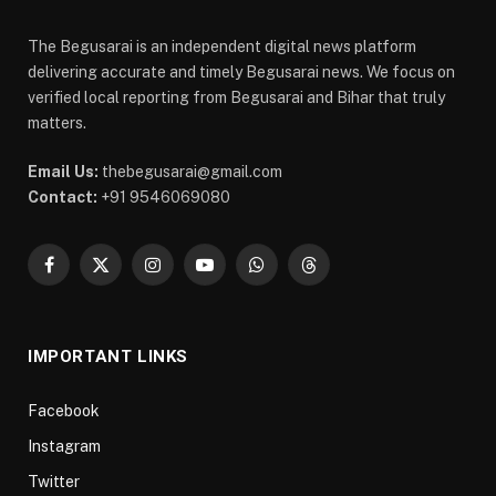
The Begusarai is an independent digital news platform
delivering accurate and timely Begusarai news. We focus on
verified local reporting from Begusarai and Bihar that truly
matters.
Email Us:
thebegusarai@gmail.com
Contact:
+91 9546069080
Facebook
X
Instagram
YouTube
WhatsApp
Threads
(Twitter)
IMPORTANT LINKS
Facebook
Instagram
Twitter