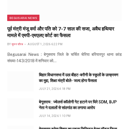
BEGUSARAI NEWS
पूर्व मंत्री मंजू वर्मा और पति को 7-7 साल की सजा, अवैध हथियार
मामले में एमपी-एमएलए कोर्ट का फैसला
BY
सुमन सौरब
AUGUST 1, 2026 6:22 PM
Begusarai News : बेगूसराय जिले के चर्चित चेरिया बरियारपुर थाना कांड
संख्या-143/2018 में शनिवार को…
बिहार विधानसभा में उठा बीहट-बरौनी के स्कूलों के उत्क्रमण
का मुद्दा, शिक्षा मंत्री बोले- जल्द होगा फैसला
JULY 21, 2026 4:18 PM
बेगूसराय : ज्वेलर्स कॉलोनी गेट हटाने पर घिरे SDM, BJP
नेता ने दलालों से सांठगांठ का लगाया आरोप
JULY 14, 2026 1:10 PM