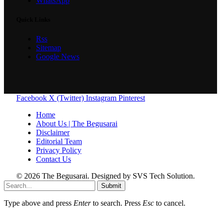
WhatsApp
Quick Links
Rss
Sitemap
Google News
Facebook
X (Twitter)
Instagram
Pinterest
Home
About Us | The Begusarai
Disclaimer
Editorial Team
Privacy Policy
Contact Us
© 2026 The Begusarai. Designed by SVS Tech Solution.
Submit
Type above and press
Enter
to search. Press
Esc
to cancel.