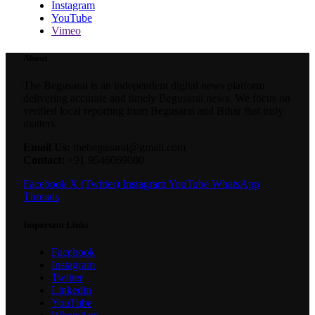
Instagram
YouTube
Vimeo
About
The Begusarai is an independent digital news platform
delivering accurate and timely Begusarai news. We focus on
verified local reporting from Begusarai and Bihar that truly
matters.
Email Us:
thebegusarai@gmail.com
Contact:
+91 9546069080
Facebook
X (Twitter)
Instagram
YouTube
WhatsApp
Threads
Important Links
Facebook
Instagram
Twitter
Linkedin
YouTube