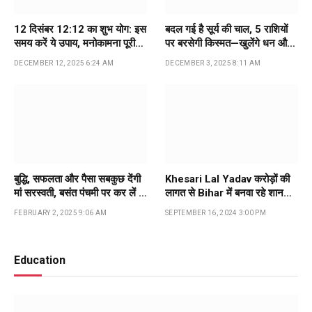
12 दिसंबर 12:12 का शुभ योग: इस
बदल गई है सूर्य की चाल, 5 राशियों
समय करें ये उपाय, मनोकामना पूरी
पर बरसेगी किस्मत—खुलेंगे धन और
होने की मान्यता
सफलता के नए दरवाजे
DECEMBER 12, 2025 6:24 AM
DECEMBER 3, 2025 8:11 AM
बुद्धि, सफलता और पैसा सबकुछ देंगी
Khesari Lal Yadav करोड़ों की
मां सरस्‍वती, बसंत पंचमी पर कर लें ये
लागत से Bihar में बनवा रहे शानदार
काम…
बंगला, अपने पिता को करेंगे गिफ्ट…
FEBRUARY 2, 2025 9:06 AM
SEPTEMBER 16, 2024 3:00 PM
Education