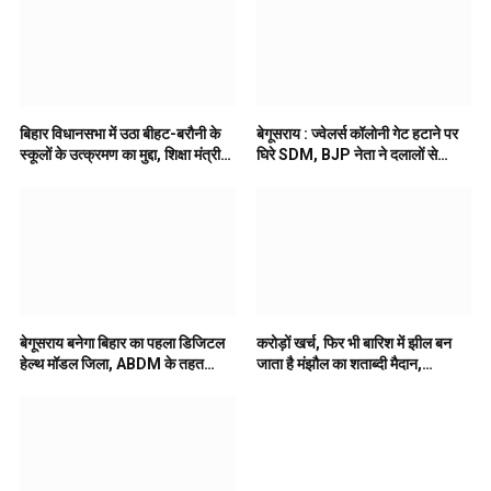
बिहार विधानसभा में उठा बीहट-बरौनी के
बेगूसराय : ज्वेलर्स कॉलोनी गेट हटाने पर
स्कूलों के उत्क्रमण का मुद्दा, शिक्षा मंत्री
घिरे SDM, BJP नेता ने दलालों से
बोले- जल्द होगा फैसला
सांठगांठ का लगाया आरोप
बेगूसराय बनेगा बिहार का पहला डिजिटल
करोड़ों खर्च, फिर भी बारिश में झील बन
हेल्थ मॉडल जिला, ABDM के तहत
जाता है मंझौल का शताब्दी मैदान,
स्वास्थ्य सेवाएं होंगी पूरी तरह डिजिटाइज
खिलाड़ियों में रोष..