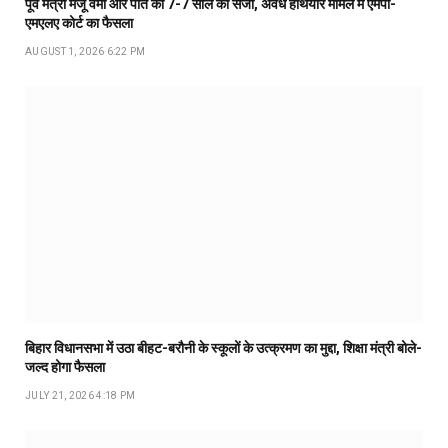
पूर्व मंत्री मंजू वर्मा और पति को 7-7 साल की सजा, अवैध हथियार मामले में एमपी-
एमएलए कोर्ट का फैसला
AUGUST 1, 2026 6:22 PM
बिहार विधानसभा में उठा बीहट-बरौनी के स्कूलों के उत्क्रमण का मुद्दा, शिक्षा मंत्री बोले-
जल्द होगा फैसला
JULY 21, 2026 4:18 PM