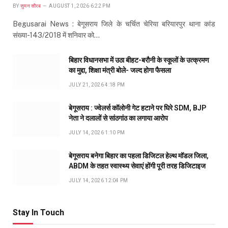
BY
सुमन सौरब
AUGUST 1, 2026 6:22 PM
Begusarai News : बेगूसराय जिले के चर्चित चेरिया बरियारपुर थाना कांड
संख्या-143/2018 में शनिवार को…
बिहार विधानसभा में उठा बीहट-बरौनी के स्कूलों के उत्क्रमण
का मुद्दा, शिक्षा मंत्री बोले- जल्द होगा फैसला
JULY 21, 2026 4:18 PM
बेगूसराय : ज्वेलर्स कॉलोनी गेट हटाने पर घिरे SDM, BJP
नेता ने दलालों से सांठगांठ का लगाया आरोप
JULY 14, 2026 1:10 PM
बेगूसराय बनेगा बिहार का पहला डिजिटल हेल्थ मॉडल जिला,
ABDM के तहत स्वास्थ्य सेवाएं होंगी पूरी तरह डिजिटाइज
JULY 14, 2026 12:04 PM
Stay In Touch