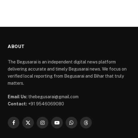
ABOUT
The Begusarai is an independent digital news platform
delivering accurate and timely Begusarai news. We focus on
verified local reporting from Begusarai and Bihar that truly
matters.
Email Us:
thebegusarai@gmail.com
Contact:
+91 9546069080
Facebook
X
Instagram
YouTube
WhatsApp
Threads
(Twitter)