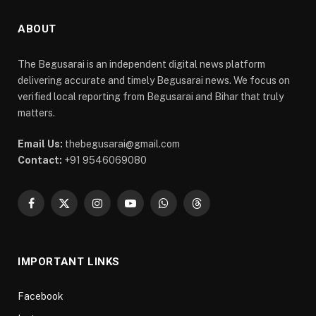
ABOUT
The Begusarai is an independent digital news platform
delivering accurate and timely Begusarai news. We focus on
verified local reporting from Begusarai and Bihar that truly
matters.
Email Us:
thebegusarai@gmail.com
Contact:
+91 9546069080
Facebook
X
Instagram
YouTube
WhatsApp
Threads
(Twitter)
IMPORTANT LINKS
Facebook