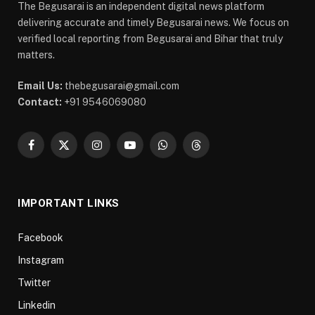
The Begusarai is an independent digital news platform
delivering accurate and timely Begusarai news. We focus on
verified local reporting from Begusarai and Bihar that truly
matters.
Email Us:
thebegusarai@gmail.com
Contact:
+91 9546069080
Facebook
X
Instagram
YouTube
WhatsApp
Threads
(Twitter)
IMPORTANT LINKS
Facebook
Instagram
Twitter
Linkedin