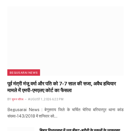
BEGUSARAI NEWS
पूर्व मंत्री मंजू वर्मा और पति को 7-7 साल की सजा, अवैध हथियार
मामले में एमपी-एमएलए कोर्ट का फैसला
BY
सुमन सौरब
AUGUST 1, 2026 6:22 PM
Begusarai News : बेगूसराय जिले के चर्चित चेरिया बरियारपुर थाना कांड
संख्या-143/2018 में शनिवार को…
बिहार विधानसभा में उठा बीहट-बरौनी के स्कूलों के उत्क्रमण