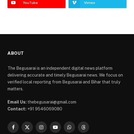
YouTube
Vimeo
ABOUT
The Begusarai is an independent digital news platform
delivering accurate and timely Begusarai news. We focus on
verified local reporting from Begusarai and Bihar that truly
matters.
Email Us:
thebegusarai@gmail.com
Contact:
+91 9546069080
Facebook
X
Instagram
YouTube
WhatsApp
Threads