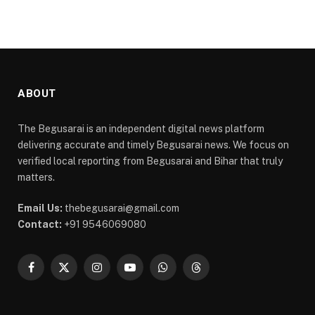
ABOUT
The Begusarai is an independent digital news platform
delivering accurate and timely Begusarai news. We focus on
verified local reporting from Begusarai and Bihar that truly
matters.
Email Us:
thebegusarai@gmail.com
Contact:
+91 9546069080
Facebook
X
Instagram
YouTube
WhatsApp
Threads
(Twitter)