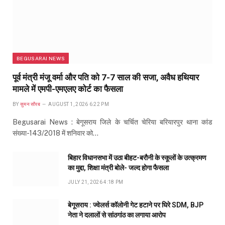
BEGUSARAI NEWS
पूर्व मंत्री मंजू वर्मा और पति को 7-7 साल की सजा, अवैध हथियार
मामले में एमपी-एमएलए कोर्ट का फैसला
BY
सुमन सौरब
AUGUST 1, 2026 6:22 PM
Begusarai News : बेगूसराय जिले के चर्चित चेरिया बरियारपुर थाना कांड
संख्या-143/2018 में शनिवार को…
बिहार विधानसभा में उठा बीहट-बरौनी के स्कूलों के उत्क्रमण
का मुद्दा, शिक्षा मंत्री बोले- जल्द होगा फैसला
JULY 21, 2026 4:18 PM
बेगूसराय : ज्वेलर्स कॉलोनी गेट हटाने पर घिरे SDM, BJP
नेता ने दलालों से सांठगांठ का लगाया आरोप