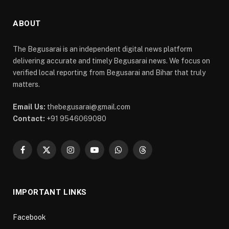
ABOUT
The Begusarai is an independent digital news platform
delivering accurate and timely Begusarai news. We focus on
verified local reporting from Begusarai and Bihar that truly
matters.
Email Us:
thebegusarai@gmail.com
Contact:
+91 9546069080
Facebook
X
Instagram
YouTube
WhatsApp
Threads
(Twitter)
IMPORTANT LINKS
Facebook