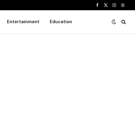
Facebook
X
Instagram
Threa
(Twitter)
Entertainment
Education