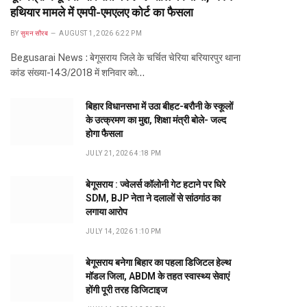
हथियार मामले में एमपी-एमएलए कोर्ट का फैसला
BY
सुमन सौरब
AUGUST 1, 2026 6:22 PM
Begusarai News : बेगूसराय जिले के चर्चित चेरिया बरियारपुर थाना
कांड संख्या-143/2018 में शनिवार को…
बिहार विधानसभा में उठा बीहट-बरौनी के स्कूलों
के उत्क्रमण का मुद्दा, शिक्षा मंत्री बोले- जल्द
होगा फैसला
JULY 21, 2026 4:18 PM
बेगूसराय : ज्वेलर्स कॉलोनी गेट हटाने पर घिरे
SDM, BJP नेता ने दलालों से सांठगांठ का
लगाया आरोप
JULY 14, 2026 1:10 PM
बेगूसराय बनेगा बिहार का पहला डिजिटल हेल्थ
मॉडल जिला, ABDM के तहत स्वास्थ्य सेवाएं
होंगी पूरी तरह डिजिटाइज