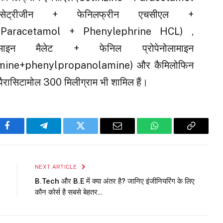
ोसेट्रीजीन + फेनिलफ्रीन एचसीएल +
e + Paracetamol + Phenylephrine HCL) ,
रामाइन मैलेट + फेनिल प्रोपेनोलामाइन
mine+phenylpropanolamine) और कैमिलोफिन
पैरासिटामोल 300 मिलीग्राम भी शामिल हैं।
Facebook
Telegram
Twitter
Email
WhatsApp
Copy
Link
NEXT ARTICLE
B.Tech और B.E में क्या अंतर है? जानिए इंजीनियरिंग के लिए
कौन कोर्स है सबसे बेहतर…