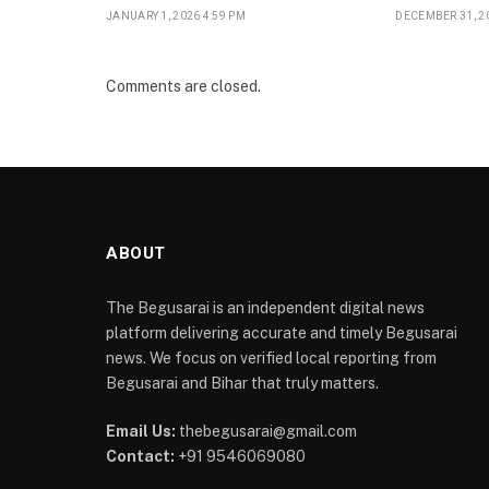
JANUARY 1, 2026 4:59 PM
DECEMBER 31, 20
Comments are closed.
ABOUT
The Begusarai is an independent digital news
platform delivering accurate and timely Begusarai
news. We focus on verified local reporting from
Begusarai and Bihar that truly matters.
Email Us:
thebegusarai@gmail.com
Contact:
+91 9546069080