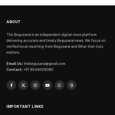
ABOUT
The Begusarai is an independent digital news platform
delivering accurate and timely Begusarai news. We focus on
verified local reporting from Begusarai and Bihar that truly
matters.
Email Us:
thebegusarai@gmail.com
Contact:
+91 9546069080
Facebook
X
Instagram
YouTube
WhatsApp
Threads
(Twitter)
IMPORTANT LINKS