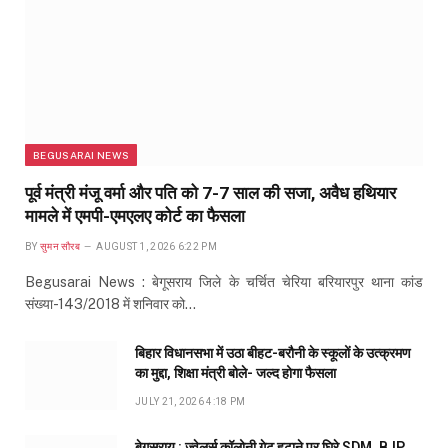
BEGUSARAI NEWS
पूर्व मंत्री मंजू वर्मा और पति को 7-7 साल की सजा, अवैध हथियार
मामले में एमपी-एमएलए कोर्ट का फैसला
BY
सुमन सौरब
AUGUST 1, 2026 6:22 PM
Begusarai News : बेगूसराय जिले के चर्चित चेरिया बरियारपुर थाना कांड
संख्या-143/2018 में शनिवार को…
बिहार विधानसभा में उठा बीहट-बरौनी के स्कूलों के उत्क्रमण
का मुद्दा, शिक्षा मंत्री बोले- जल्द होगा फैसला
JULY 21, 2026 4:18 PM
बेगूसराय : ज्वेलर्स कॉलोनी गेट हटाने पर घिरे SDM, BJP