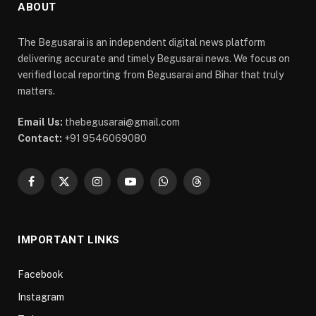
ABOUT
The Begusarai is an independent digital news platform
delivering accurate and timely Begusarai news. We focus on
verified local reporting from Begusarai and Bihar that truly
matters.
Email Us:
thebegusarai@gmail.com
Contact:
+91 9546069080
Facebook
X
Instagram
YouTube
WhatsApp
Threads
(Twitter)
IMPORTANT LINKS
Facebook
Instagram