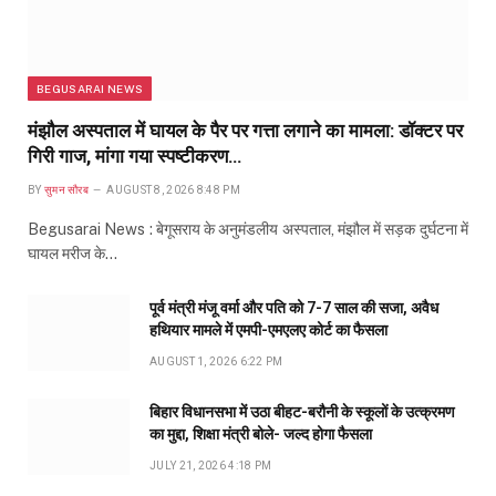
BEGUSARAI NEWS
मंझौल अस्पताल में घायल के पैर पर गत्ता लगाने का मामला: डॉक्टर पर
गिरी गाज, मांगा गया स्पष्टीकरण…
BY
सुमन सौरब
AUGUST 8, 2026 8:48 PM
Begusarai News : बेगूसराय के अनुमंडलीय अस्पताल, मंझौल में सड़क दुर्घटना में
घायल मरीज के…
पूर्व मंत्री मंजू वर्मा और पति को 7-7 साल की सजा, अवैध
हथियार मामले में एमपी-एमएलए कोर्ट का फैसला
AUGUST 1, 2026 6:22 PM
बिहार विधानसभा में उठा बीहट-बरौनी के स्कूलों के उत्क्रमण
का मुद्दा, शिक्षा मंत्री बोले- जल्द होगा फैसला
JULY 21, 2026 4:18 PM