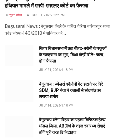
हथियार मामले में एमपी-एमएलए कोर्ट का फैसला
BY
सुमन सौरब
AUGUST 1, 2026 6:22 PM
Begusarai News : बेगूसराय जिले के चर्चित चेरिया बरियारपुर थाना
कांड संख्या-143/2018 में शनिवार को…
बिहार विधानसभा में उठा बीहट-बरौनी के स्कूलों
के उत्क्रमण का मुद्दा, शिक्षा मंत्री बोले- जल्द
होगा फैसला
JULY 21, 2026 4:18 PM
बेगूसराय : ज्वेलर्स कॉलोनी गेट हटाने पर घिरे
SDM, BJP नेता ने दलालों से सांठगांठ का
लगाया आरोप
JULY 14, 2026 1:10 PM
बेगूसराय बनेगा बिहार का पहला डिजिटल हेल्थ
मॉडल जिला, ABDM के तहत स्वास्थ्य सेवाएं
होंगी पूरी तरह डिजिटाइज