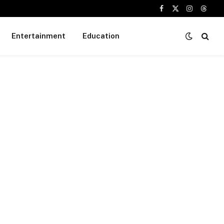
Facebook
X
Instagram
Threa
(Twitter)
Entertainment
Education