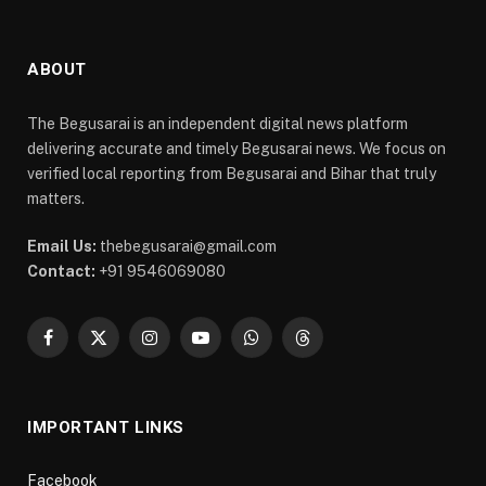
ABOUT
The Begusarai is an independent digital news platform
delivering accurate and timely Begusarai news. We focus on
verified local reporting from Begusarai and Bihar that truly
matters.
Email Us:
thebegusarai@gmail.com
Contact:
+91 9546069080
Facebook
X
Instagram
YouTube
WhatsApp
Threads
(Twitter)
IMPORTANT LINKS
Facebook