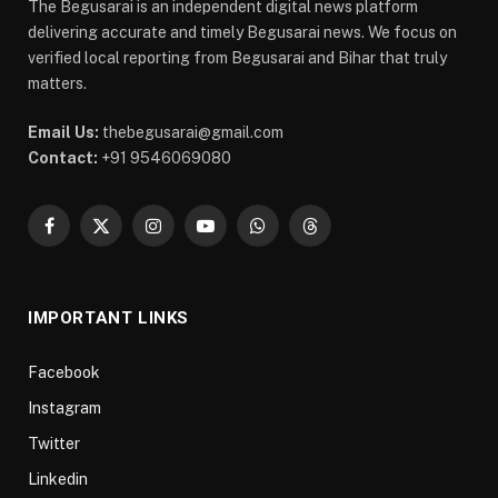
The Begusarai is an independent digital news platform
delivering accurate and timely Begusarai news. We focus on
verified local reporting from Begusarai and Bihar that truly
matters.
Email Us:
thebegusarai@gmail.com
Contact:
+91 9546069080
Facebook
X
Instagram
YouTube
WhatsApp
Threads
(Twitter)
IMPORTANT LINKS
Facebook
Instagram
Twitter
Linkedin