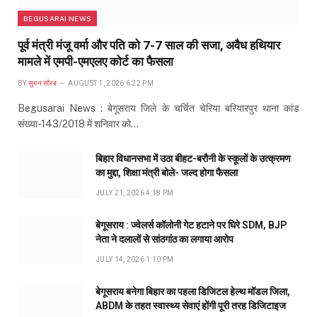
BEGUSARAI NEWS
पूर्व मंत्री मंजू वर्मा और पति को 7-7 साल की सजा, अवैध हथियार
मामले में एमपी-एमएलए कोर्ट का फैसला
BY
सुमन सौरब
AUGUST 1, 2026 6:22 PM
Begusarai News : बेगूसराय जिले के चर्चित चेरिया बरियारपुर थाना कांड
संख्या-143/2018 में शनिवार को…
बिहार विधानसभा में उठा बीहट-बरौनी के स्कूलों के उत्क्रमण
का मुद्दा, शिक्षा मंत्री बोले- जल्द होगा फैसला
JULY 21, 2026 4:18 PM
बेगूसराय : ज्वेलर्स कॉलोनी गेट हटाने पर घिरे SDM, BJP
नेता ने दलालों से सांठगांठ का लगाया आरोप
JULY 14, 2026 1:10 PM
बेगूसराय बनेगा बिहार का पहला डिजिटल हेल्थ मॉडल जिला,
ABDM के तहत स्वास्थ्य सेवाएं होंगी पूरी तरह डिजिटाइज