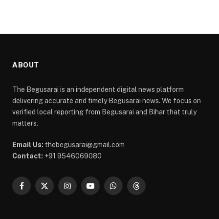
ABOUT
The Begusarai is an independent digital news platform
delivering accurate and timely Begusarai news. We focus on
verified local reporting from Begusarai and Bihar that truly
matters.
Email Us:
thebegusarai@gmail.com
Contact:
+91 9546069080
Facebook
X
Instagram
YouTube
WhatsApp
Threads
(Twitter)