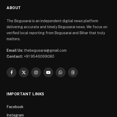
ABOUT
The Begusarai is an independent digital news platform
delivering accurate and timely Begusarai news. We focus on
verified local reporting from Begusarai and Bihar that truly
matters.
Email Us:
thebegusarai@gmail.com
Contact:
+91 9546069080
Facebook
X
Instagram
YouTube
WhatsApp
Threads
(Twitter)
IMPORTANT LINKS
Facebook
Instagram